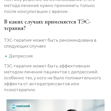
Вшивание Торпедо
метода лечения нужно принимать только
после консультации с врачом.
Записаться
от 3 600 ₽
В каких случаях применяется ТЭС-
Раскодирование от алкоголизма
терапия?
Записаться
от 1 800 ₽
ТЭС-терапия может быть рекомендована в
следующих случаях:
Мотивация на лечение алкоголизма
Записаться
от 2 150 ₽
Депрессия:
ТЭС-терапия может быть эффективным
Лечение алкоголизма на дому
методом лечения пациентов с депрессией,
Записаться
особенно тех, у кого не было положительного
от 2 150 ₽
эффекта от антидепрессантов или
психотерапии.
Лечение алкоголизма амбулаторно
Записаться
от 1 100 ₽