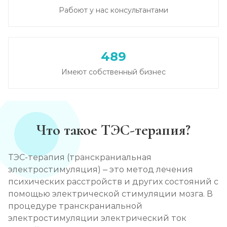
Кодирование на дому
Рабоют у нас консультантами
Записаться
от 2 850 ₽
489
Кодирование дисульфирамом
Записаться
Имеют собственный бизнес
от 2 500 ₽
Кодирование Аквилонгом
Записаться
от 2 850 ₽
Что такое ТЭС-терапия?
Кодирование Алгоминалом
ТЭС-терапия (транскраниальная
Записаться
от 2 500 ₽
электростимуляция) – это метод лечения
психических расстройств и других состояний с
Кодирование препаратом Тетлонг 250
помощью электрической стимуляции мозга. В
процедуре транскраниальной
Записаться
от 3 200 ₽
электростимуляции электрический ток