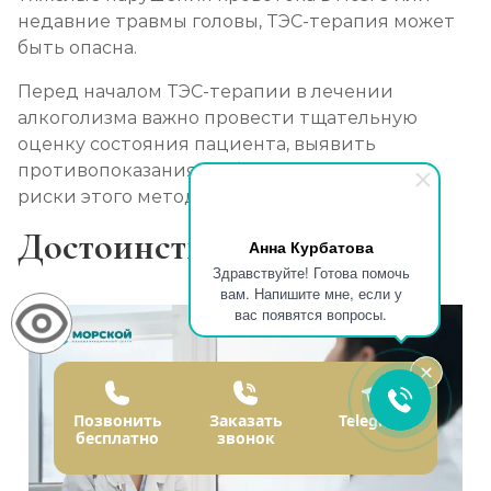
недавние травмы головы, ТЭС-терапия может
быть опасна.
Перед началом ТЭС-терапии в лечении
алкоголизма важно провести тщательную
оценку состояния пациента, выявить
противопоказания и обсудить возможные
риски этого метода лечения с врачом.
Достоинства ТЭС-терапии
Анна Курбатова
Здравствуйте! Готова помочь
вам. Напишите мне, если у
вас появятся вопросы.
Позвонить
Заказать
Telegram
бесплатно
звонок