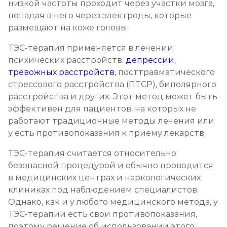
низкой частоты проходит через участки мозга,
Кодирование Колме
попадая в него через электроды, которые
Записаться
от 3 600 ₽
размещают на коже головы.
ТЭС-терапия применяется в лечении
Кодирование с провокацией
психических расстройств:
депрессии
,
Записаться
от 3 200 ₽
тревожных расстройств
, посттравматического
стрессового расстройства (ПТСР), биполярного
расстройства и других. Этот метод может быть
Кодирование СИТ
эффективен для пациентов, на которых не
Записаться
от 4 300 ₽
работают традиционные методы лечения или
у есть противопоказания к приему лекарств.
Кодирование тройной блок
ТЭС-терапия считается относительно
Записаться
от 5 700 ₽
безопасной процедурой и обычно проводится
в медицинских центрах и наркологических
Химический блок от алкоголизма
клиниках под наблюдением специалистов.
Однако, как и у любого медицинского метода, у
Записаться
от 2 850 ₽
ТЭС-терапии есть свои противопоказания,
поэтому решение об использовании этого