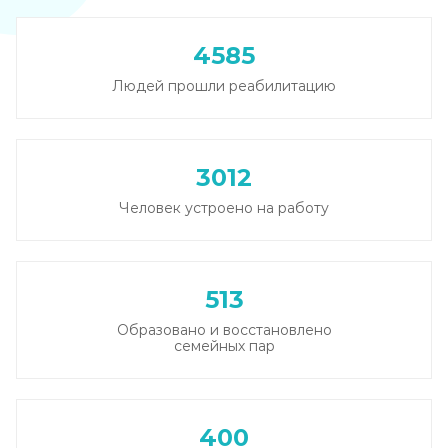
Вывод из запоя в стационаре (сутки)
4585
Записаться
от 2 500 ₽
Людей прошли реабилитацию
Снятие алкогольной интоксикации
Записаться
от 1 450 ₽
3012
Чистка крови от алкоголя (плазмаферез)
Человек устроено на работу
Записаться
от 3 600 ₽
Лечение плазмаферезом
513
Записаться
от 3 600 ₽
Образовано и восстановлено
семейных пар
Кодирование от алкоголизма
Записаться
от 2 500 ₽
400