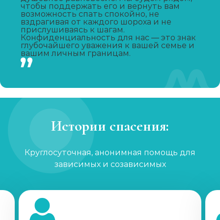
чтобы поддержать его и вернуть вам
возможность спать спокойно, не
Капельница от похмелья
вздрагивая от каждого шороха и не
прислушиваясь к шагам.
Записаться
от 1 100 ₽
Конфиденциальность для нас — это знак
глубочайшего уважения к вашей семье и
вашим личным границам.
Лечение женского алкоголизма
Записаться
от 2 850 ₽
Кодирование уколом
Записаться
от 2 150 ₽
Истории спасения:
Кодирование гипнозом
Круглосуточная, анонимная помощь для
зависимых и созависимых
Записаться
от 3 200 ₽
Кодирование Двойной блок
Записаться
от 4 650 ₽