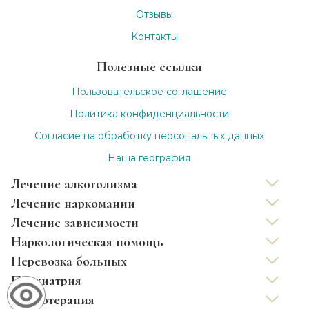
Отзывы
Контакты
Полезные ссылки
Пользовательское соглашение
Политика конфиденциальности
Согласие на обработку персональных данных
Наша география
Лечение алкоголизма
Лечение наркомании
Вывод из запоя
Лечение зависимости
Капельница от запоя
Нарколог на дом
Наркологическая помощь
Капельница от похмелья
Снятие ломки
Лечение зависимости анонимно
Перевозка больных
Лечение хронического алкоголизма
УБОД
Лечение игромании
Детоксикация от наркотиков
Психиатрия
Лечение женского алкоголизма
Принудительное лечение наркозависимых
Лечение табакокурения кодированием
Капельница от наркотиков
Междугородные перевозки лежачих больных
Психотерапия
Кодирование уколом
Лечение созависимости
Лечение никотиновой зависимости
Консультация психотерапевта
Перевозка инвалидов
Лечение дромомании