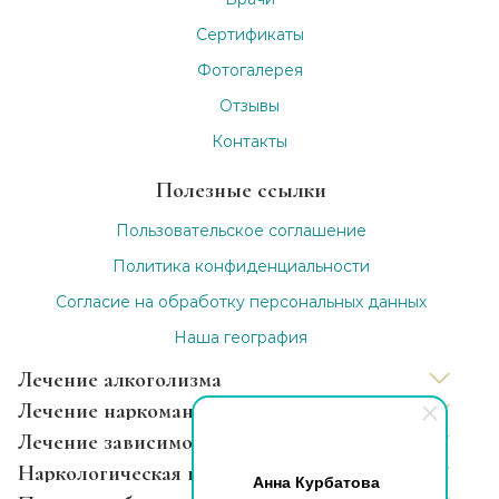
Сертификаты
Фотогалерея
Отзывы
Контакты
Полезные ссылки
Пользовательское соглашение
Политика конфиденциальности
Согласие на обработку персональных данных
Наша география
Лечение алкоголизма
Лечение наркомании
Вывод из запоя
Лечение зависимости
Капельница от запоя
Нарколог на дом
Наркологическая помощь
Анна Курбатова
Капельница от похмелья
Снятие ломки
Лечение зависимости анонимно