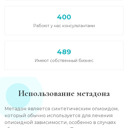
Записаться
от 4 650 ₽
400
Лечение зависимости от амфетамина
Рабоют у нас консультантами
Записаться
от 4 300 ₽
Лечение зависимости от гашиша
489
Записаться
от 3 600 ₽
Имеют собственный бизнес
Лечение зависимости от Лирики
Записаться
от 4 650 ₽
Использование метадона
Лечение зависимости от феназепама
Записаться
от 4 300 ₽
Метадон является синтетическим опиоидом,
который обычно используется для лечения
Лечение подростковой наркомании
опиоидной зависимости, особенно в случаях