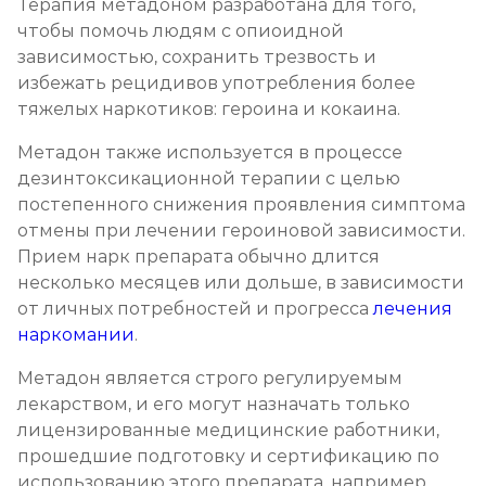
Записаться
Терапия метадоном разработана для того,
от 17 800 ₽
чтобы помочь людям с опиоидной
зависимостью, сохранить трезвость и
Ресоциализация наркоманов
избежать рецидивов употребления более
Записаться
от 750 ₽
тяжелых наркотиков: героина и кокаина.
Метадон также используется в процессе
дезинтоксикационной терапии с целью
постепенного снижения проявления симптома
отмены при лечении героиновой зависимости.
Прием нарк препарата обычно длится
несколько месяцев или дольше, в зависимости
от личных потребностей и прогресса
лечения
наркомании
.
Метадон является строго регулируемым
лекарством, и его могут назначать только
лицензированные медицинские работники,
прошедшие подготовку и сертификацию по
использованию этого препарата, например,