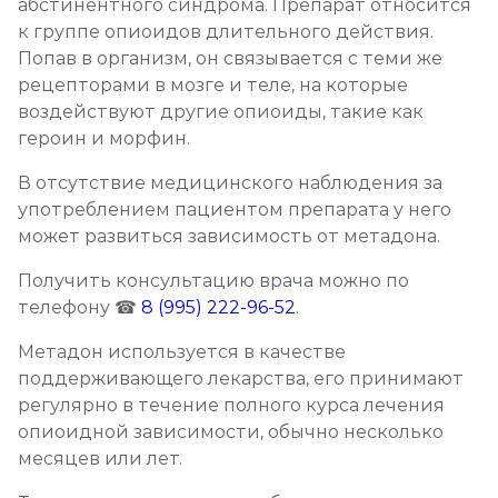
абстинентного синдрома. Препарат относится
Записаться
от 4 300 ₽
к группе опиоидов длительного действия.
Попав в организм, он связывается с теми же
Кодирование от наркомании
рецепторами в мозге и теле, на которые
Записаться
от 8 550 ₽
воздействуют другие опиоиды, такие как
героин и морфин.
Кодирование Селинкро
В отсутствие медицинского наблюдения за
Записаться
от 5 700 ₽
употреблением пациентом препарата у него
может развиться зависимость от метадона.
Реабилитация наркозависимых (месяц)
Получить консультацию врача можно по
Записаться
от 21 350 ₽
телефону ☎
8 (995) 222-96-52
.
Метадон используется в качестве
Реабилитация наркозависимых подростков
поддерживающего лекарства, его принимают
Записаться
от 24 900 ₽
регулярно в течение полного курса лечения
опиоидной зависимости, обычно несколько
месяцев или лет.
Программа 12 шагов