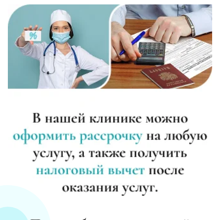
Записаться
от 10 700 ₽
Анализы на наркотики
Записаться
от 600 ₽
Наркологическое освидетельствование
Записаться
от 1 450 ₽
Нарколог на дом (при наркомании)
Записаться
от 2 150 ₽
Помощь наркоманам
Записаться
от 1 800 ₽
Снятие ломки в стационаре