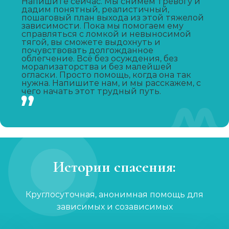
Напишите сейчас. Мы снимем тревогу и
дадим понятный, реалистичный,
Записаться
от 4 650 ₽
пошаговый план выхода из этой тяжелой
зависимости. Пока мы помогаем ему
справляться с ломкой и невыносимой
Лечение зависимости от А-ПВП
тягой, вы сможете выдохнуть и
почувствовать долгожданное
Записаться
от 4 300 ₽
облегчение. Всё без осуждения, без
морализаторства и без малейшей
огласки. Просто помощь, когда она так
нужна. Напишите нам, и мы расскажем, с
Лечение зависимости от мефедрона
чего начать этот трудный путь.
Записаться
от 4 300 ₽
УБОД
Записаться
от 21 350 ₽
Истории спасения:
Нарколог на дом
Записаться
Круглосуточная, анонимная помощь для
от 1 450 ₽
зависимых и созависимых
Лечение созависимости