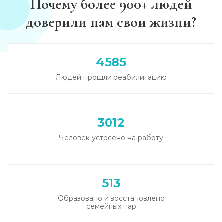
Почему более 900+ людей
Записаться
от 3 950 ₽
доверили нам свои жизни?
Каннабиоидная детоксикация
Записаться
от 3 600 ₽
4585
Людей прошли реабилитацию
Лечение наркомании (стационар, в сутки)
Записаться
от 3 950 ₽
3012
Лечение зависимости от солей
Человек устроено на работу
Записаться
от 4 300 ₽
Лечение зависимости от спайса
513
Записаться
от 4 300 ₽
Образовано и восстановлено
семейных пар
Лечение зависимости от героина