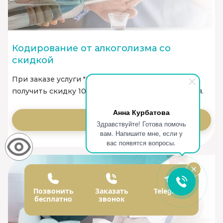
Кодирование от алкоголизма со
скидкой
При заказе услуги "Вывод из запоя", вы можете
получить скидку 1000 руб. на услугу кодирования.
Анна Курбатова
Заказать
Здравствуйте! Готова помочь
вам. Напишите мне, если у
вас появятся вопросы.
Позвонить
Заказать
Telegram
бесплатно
звонок