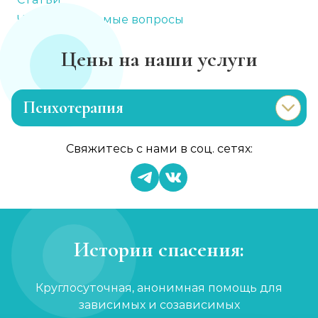
Часто задаваемые вопросы
Цены на наши услуги
Психотерапия
Лечение раздражительности
Свяжитесь с нами в соц. сетях:
Записаться
от 900 ₽
Лечение анорексии
Записаться
от 1 450 ₽
Истории спасения:
Консультация психолога
Круглосуточная, анонимная помощь для
Записаться
от 750 ₽
зависимых и созависимых