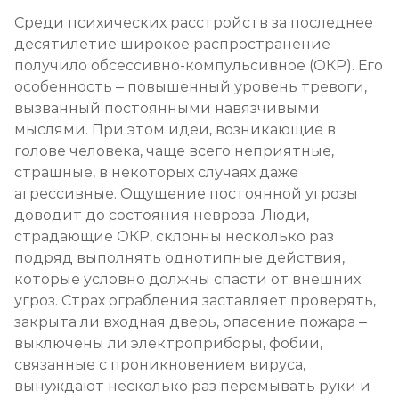
Лечение булимии
Среди психических расстройств за последнее
Записаться
от 1 450 ₽
десятилетие широкое распространение
получило обсессивно-компульсивное (ОКР). Его
особенность – повышенный уровень тревоги,
вызванный постоянными навязчивыми
мыслями. При этом идеи, возникающие в
голове человека, чаще всего неприятные,
страшные, в некоторых случаях даже
агрессивные. Ощущение постоянной угрозы
доводит до состояния невроза. Люди,
страдающие ОКР, склонны несколько раз
подряд выполнять однотипные действия,
которые условно должны спасти от внешних
угроз. Страх ограбления заставляет проверять,
закрыта ли входная дверь, опасение пожара –
выключены ли электроприборы, фобии,
связанные с проникновением вируса,
вынуждают несколько раз перемывать руки и