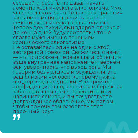
соседей и работы не давал начать
лечение хронического алкоголизма. Муж
Вывод из запоя
ушёл слишком рано. Только эта трагедия
заставила меня отправить сына на
Записаться
от 2 150 ₽
лечение хронического алкоголизма.
Теперь дом тихий, сын здоров, однако я
до конца дней буду сожалеть, что не
Капельница от запоя
спасла мужа именно лечением
хронического алкоголизма.
Записаться
от 1 450 ₽
Не оставайтесь один на один с этой
застарелой тревогой. Свяжитесь с нами
— мы подскажем первые шаги, облегчим
ваше внутреннее напряжение и вернем
Капельница от похмелья
вам уверенность, что выход есть. Мы
говорим без ярлыков и осуждения: это
Записаться
от 1 100 ₽
ваш близкий человек, которому нужна
поддержка, а не упреки. Всё пройдет
конфиденциально, как тихая и бережная
Лечение женского алкоголизма
забота о вашем доме. Позвоните или
напишите сейчас, и вы почувствуете
долгожданное облегчение. Мы рядом,
Записаться
от 2 850 ₽
чтобы помочь вам разорвать этот
порочный круг.
Кодирование уколом
Записаться
от 2 150 ₽