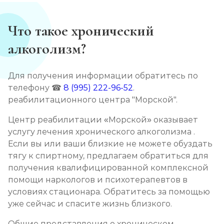
Кодирование Алгоминалом
Записаться
от 2 500 ₽
Что такое хронический
алкоголизм?
Кодирование препаратом Тетлонг 250
Записаться
от 3 200 ₽
Для получения информации обратитесь по
телефону ☎
8 (995) 222-96-52
.
Кодирование Колме
реабилитационного центра "Морской".
Записаться
от 3 600 ₽
Центр реабилитации «Морской» оказывает
услугу лечения хронического алкоголизма .
Кодирование с провокацией
Если вы или ваши близкие не можете обуздать
тягу к спиртному, предлагаем обратиться для
Записаться
от 3 200 ₽
получения квалифицированной комплексной
помощи наркологов и психотерапевтов в
Кодирование СИТ
условиях стационара. Обратитесь за помощью
Записаться
от 4 300 ₽
уже сейчас и спасите жизнь близкого.
Общие представления о хроническом