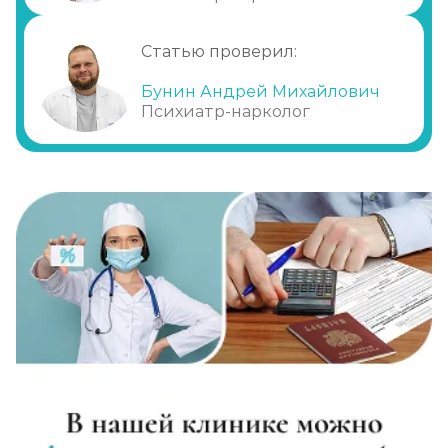
Лечение хронического алкоголизма
Статью проверил:
Записаться
от 2 500 ₽
Бунин Андрей Михайлович
Диагностика алкоголизма
Психиатр-нарколог
Записаться
от 750 ₽
Лечение похмелья
Записаться
от 1 100 ₽
Экстренное вытрезвление
Записаться
от 1 450 ₽
Прокапаться от алкоголя
Записаться
от 1 450 ₽