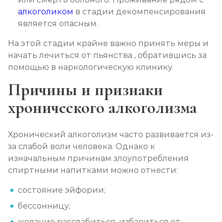
Лечение подросткового алкоголизма
алкоголиком
в стадии декомпенсирования
Записаться
от 3 200 ₽
является опасным.
На этой стадии крайне важно принять меры и
Социализация алкоголиков
начать лечиться от пьянства , обратившись за
Записаться
от 750 ₽
помощью в наркологическую клинику.
Причины и признаки
хронического алкоголизма
Хронический алкоголизм часто развивается из-
за слабой воли человека. Однако к
изначальным причинам злоупотребления
спиртными напитками можно отнести:
состояние эйфории;
бессонницу;
желание расслабиться, избавиться от