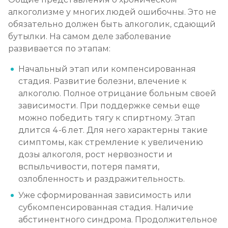
Кодирование тройной блок
алкоголизме у многих людей ошибочны. Это не
Записаться
от 5 700 ₽
обязательно должен быть алкоголик, сдающий
бутылки. На самом деле заболевание
развивается по этапам:
Химический блок от алкоголизма
Записаться
от 2 850 ₽
Начальный этап или компенсированная
стадия. Развитие болезни, влечение к
алкоголю. Полное отрицание больным своей
Вшивание Торпедо
зависимости. При поддержке семьи еще
Записаться
от 3 600 ₽
можно победить тягу к спиртному. Этап
длится 4-6 лет. Для него характерны такие
Раскодирование от алкоголизма
симптомы, как стремление к увеличению
дозы алкоголя, рост нервозности и
Записаться
от 1 800 ₽
вспыльчивости, потеря памяти,
озлобленность и раздражительность.
Мотивация на лечение алкоголизма
Уже сформированная зависимость или
Записаться
от 2 150 ₽
субкомпенсированная стадия. Наличие
абстинентного синдрома. Продолжительное