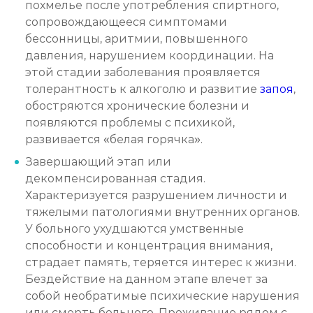
Лечение алкоголизма на дому
похмелье после употребления спиртного,
сопровождающееся симптомами
Записаться
от 2 150 ₽
бессонницы, аритмии, повышенного
давления, нарушением координации. На
Лечение алкоголизма амбулаторно
этой стадии заболевания проявляется
толерантность к алкоголю и развитие
Записаться
запоя
,
от 1 100 ₽
обостряются хронические болезни и
появляются проблемы с психикой,
Лечение алкоголизма в стационаре (сутки)
развивается «белая горячка».
Записаться
от 2 500 ₽
Завершающий этап или
декомпенсированная стадия.
Лечение пивного алкоголизма
Характеризуется разрушением личности и
тяжелыми патологиями внутренних органов.
Записаться
от 2 500 ₽
У больного ухудшаются умственные
способности и концентрация внимания,
Лечение винного алкоголизма
страдает память, теряется интерес к жизни.
Записаться
от 2 500 ₽
Бездействие на данном этапе влечет за
собой необратимые психические нарушения
или смерть больного. Проживание рядом с