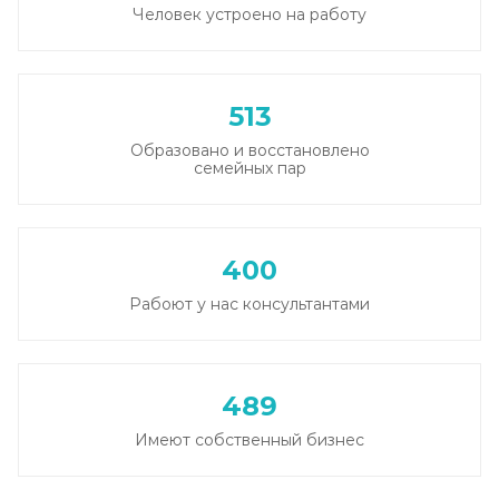
Человек устроено на работу
Лечение плазмаферезом
Записаться
от 3 600 ₽
513
Кодирование от алкоголизма
Образовано и восстановлено
Записаться
от 2 500 ₽
семейных пар
Кодирование на дому
Записаться
от 2 850 ₽
400
Рабоют у нас консультантами
Кодирование дисульфирамом
Записаться
от 2 500 ₽
489
Кодирование Аквилонгом
Имеют собственный бизнес
Записаться
от 2 850 ₽