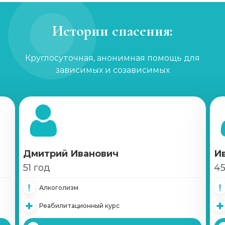
Кодирование гипнозом
Истории спасения:
Записаться
от 3 200 ₽
Круглосуточная, анонимная помощь для
Кодирование Двойной блок
зависимых и созависимых
Записаться
от 4 650 ₽
Кодирование Вивитролом
Записаться
от 15 650 ₽
Кодирование Налтрексоном
Дмитрий Иванович
И
Записаться
от 8 550 ₽
51 год
45
Алкоголизм
Справка о кодировке
Реабилитационный курс
Записаться
от 750 ₽