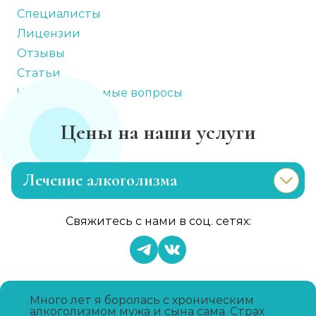
Специалисты
Лицензии
Отзывы
Статьи
Часто задаваемые вопросы
Цены на наши услуги
Лечение алкоголизма
Эриксоновский гипноз
Свяжитесь с нами в соц. сетях:
Записаться
от 3 200 ₽
Капельница от запоя
Записаться
от 1 450 ₽
Много лет я боролась с хроническим
алкоголизмом мужа и сына сама. Страх