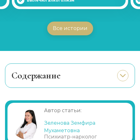
Вылечил алкоголизм
Все истории
Cодержание
Зачем заказывать специальную
транспортировку для больных?
Когда заказывать машину для
транспортировки пациента?
Автор статьи:
Транспортировка больных в
Зеленова Земфира
вынужденном положении
Мухаметовна
Психиатр-нарколог