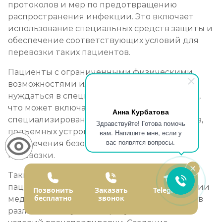
протоколов и мер по предотвращению
распространения инфекции. Это включает
использование специальных средств защиты и
обеспечение соответствующих условий для
перевозки таких пациентов.
Пациенты с ограниченными физическими
возможностями или инвалидами могут
нуждаться в специальной транспортировке,
что может включать использование
Анна Курбатова
специализированных транспортных средств,
Здравствуйте! Готова помочь
подъемных устройств и других средств для
вам. Напишите мне, если у
вас появятся вопросы.
обеспечения безопасной и комфортной
перевозки.
Таким образом, специальная перевозка
пациентов играет важную роль в обеспечении
Позвонить
Заказать
Telegram
бесплатно
звонок
медицинской помощи и ухода за больными в
различных ситуациях, требующих особых