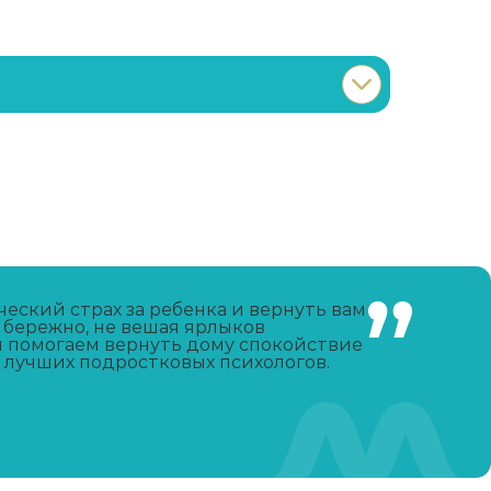
Записаться
от 3 600 ₽
Записаться
от 750 ₽
Записаться
от 4 650 ₽
еский страх за ребенка и вернуть вам
 бережно, не вешая ярлыков
и помогаем вернуть дому спокойствие
Записаться
от 4 300 ₽
лучших подростковых психологов.
Записаться
от 4 300 ₽
Записаться
от 21 350 ₽