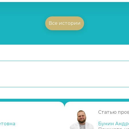
Все истории
ексон)
ии?
чение?
е
Статью про
етовна
Бунин Андр