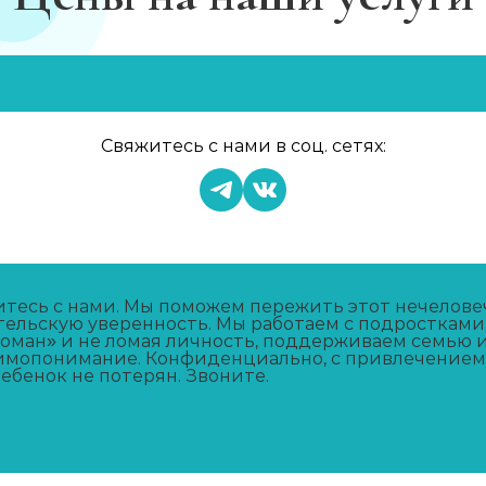
в
Свяжитесь с нами в соц. сетях:
тесь с нами. Мы поможем пережить этот нечеловеч
ельскую уверенность. Мы работаем с подростками
оман» и не ломая личность, поддерживаем семью 
имопонимание. Конфиденциально, с привлечением 
ебенок не потерян. Звоните.