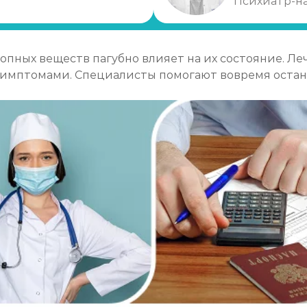
Психиатр-н
у?
опных веществ пагубно влияет на их состояние. Л
имптомами. Специалисты помогают вовремя остано
ки)