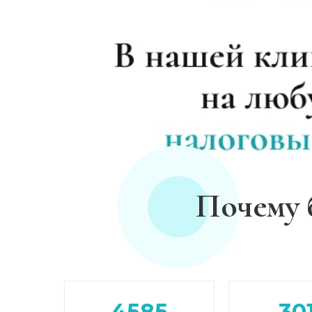
Лечение зависимости от амфетамина
Лечение зависимости от гашиша
Лечение зависимости от Лирики
Лечение зависимости от феназепама
Лечение подростковой наркомании
Почему 
Кодирование от наркомании
Кодирование Селинкро
4585
30
Реабилитация наркозависимых (месяц