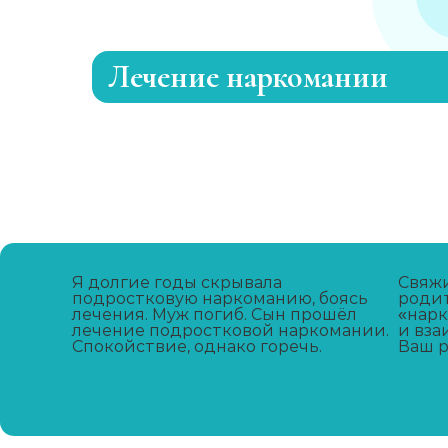
Лечение наркомании
Лечение зависимости от каннабиоидо
Адаптация зависимых
Лечение зависимости от метадона
Я долгие годы скрывала
Свяжи
подростковую наркоманию, боясь
родит
лечения. Муж погиб. Сын прошёл
Лечение зависимости от А-ПВП
«нарк
лечение подростковой наркомании.
и вза
Спокойствие, однако горечь.
Ваш р
Лечение зависимости от мефедрона
УБОД