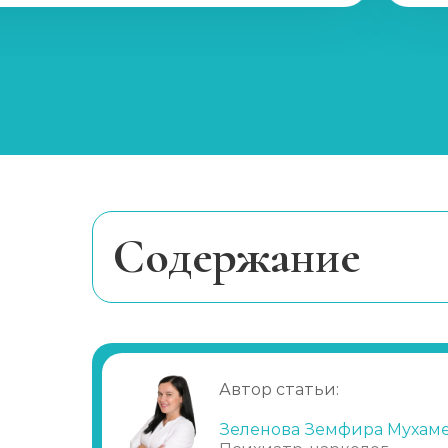
Курс реабилитации 28 дней
Наркологический центр
Принудительная реабилитация
Программы реабилитации (сутки)
Cодержание
Вшивание от наркозависимости (Налтр
Когда нужно лечиться от наркоман
Анализы на наркотики
Почему подростку нужно пройти ле
Детоксикация и УБОД
Наркологическое освидетельствовани
Автор статьи:
Лекарственный метод
Психотерапия
Зеленова Земфира Мухам
Нарколог на дом (при наркомании)