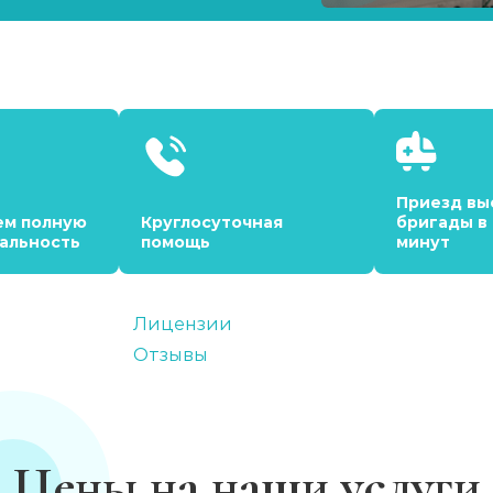
Приезд вы
ем полную
Круглосуточная
бригады в
альность
помощь
минут
Лицензии
Отзывы
Цены на наши услуги