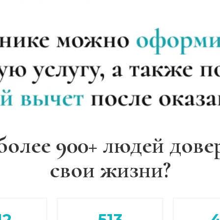
более 900+ людей дове
свои жизни?
12
513
)