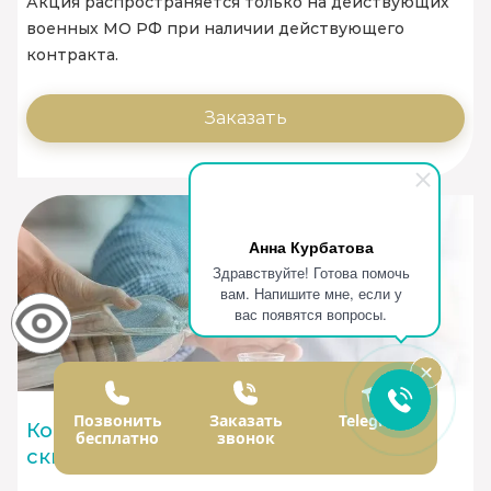
Акция распространяется только на действующих
военных МО РФ при наличии действующего
контракта.
Заказать
Анна Курбатова
Здравствуйте! Готова помочь
вам. Напишите мне, если у
вас появятся вопросы.
Позвонить
Заказать
Telegram
Кодирование от алкоголизма со
бесплатно
звонок
скидкой