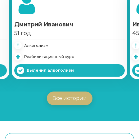
Дмитрий Иванович
И
51 год
45
Алкоголизм
Реабилитационный курс
Вылечил алкоголизм
Все истории