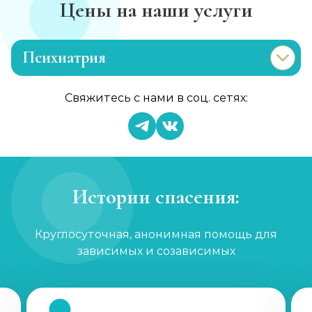
Цены на наши услуги
Психиатрия
Консультация психиатра
Свяжитесь с нами в соц. сетях:
Записаться
от 1 450 ₽
Психиатр на дом
Записаться
от 3 600 ₽
Истории спасения:
Скорая психиатрическая помощь
Круглосуточная, анонимная помощь для
Записаться
от 3 600 ₽
зависимых и созависимых
Лечение шизофрении, психоза
Записаться
от 1 800 ₽