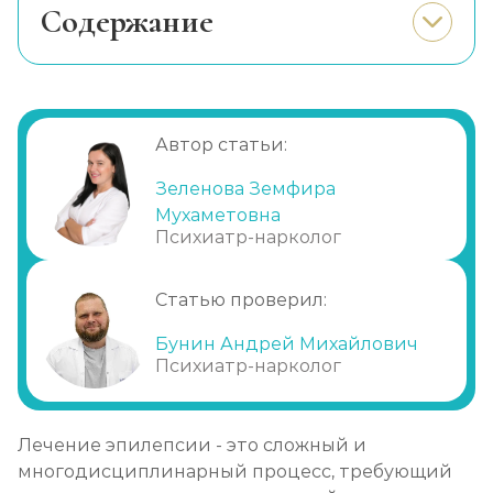
Cодержание
Что такое эпилепсия?
Как переживают эпилепсию люди
разных возрастов ?
Автор статьи:
От чего стоит отказаться во время
лечения эпилепсии?
Зеленова Земфира
Методы лечения эпилепсии
Мухаметовна
Психиатр-нарколог
Семья пациента в процессе лечения
эпилепсии
Статью проверил:
Лечение эпилепсии в нашей клинике
Бунин Андрей Михайлович
Психиатр-нарколог
Лечение эпилепсии - это сложный и
многодисциплинарный процесс, требующий