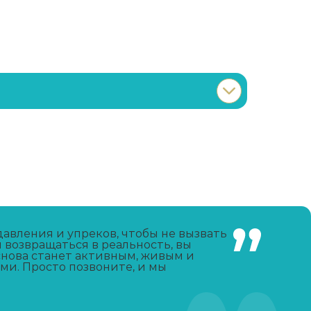
Записаться
от 3 600 ₽
Записаться
от 750 ₽
Записаться
от 4 650 ₽
давления и упреков, чтобы не вызвать
 возвращаться в реальность, вы
снова станет активным, живым и
Записаться
от 4 300 ₽
ми. Просто позвоните, и мы
Записаться
от 4 300 ₽