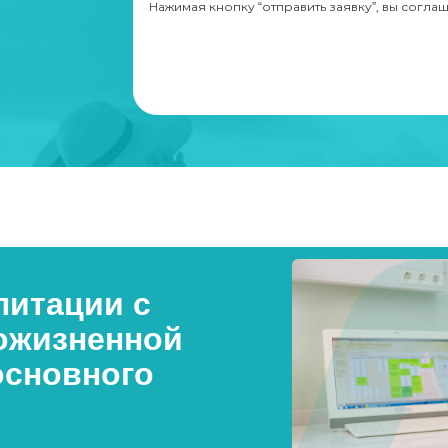
Нажимая кнопку “отправить заявку”, вы согла
итации с
ожизненной
основного