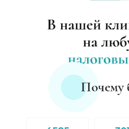
Лечение зависимости от героина
Лечение зависимости от амфетамина
Лечение зависимости от гашиша
Лечение зависимости от Лирики
Лечение зависимости от феназепама
Почему 
Лечение подростковой наркомании
Кодирование от наркомании
Кодирование Селинкро