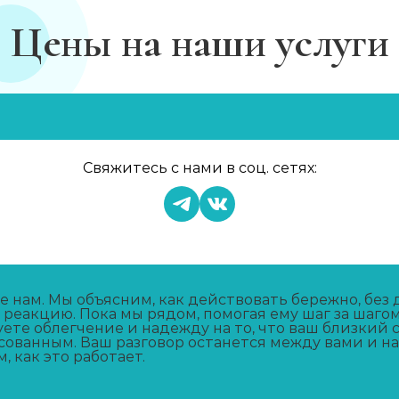
Цены на наши услуги
в
Свяжитесь с нами в соц. сетях:
 нам. Мы объясним, как действовать бережно, без 
реакцию. Пока мы рядом, помогая ему шаг за шагом
ете облегчение и надежду на то, что ваш близкий 
сованным. Ваш разговор останется между вами и на
, как это работает.