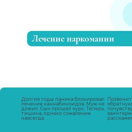
Лечение наркомании
Лечение зависимости от каннабиоидо
Адаптация зависимых
Лечение зависимости от метадона
Долгие годы паника блокировал
Позвоните
лечение каннабиноидов. Муж не
обратную 
дожил. Сын прошёл курс. Теперь
Лечение зависимости от А-ПВП
почувству
тишина, однако сожаление
заинтере
навсегда.
расскажем
Лечение зависимости от мефедрона