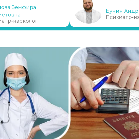
нова Земфира
Бунин Андр
метовна
Психиатр-н
иатр-нарколог
ки)