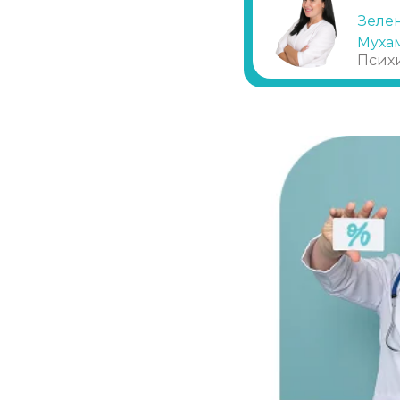
Зеле
Нарколог на дом (при наркомании)
Муха
Псих
Помощь наркоманам
Снятие ломки в стационаре
Каннабиоидная детоксикация
Лечение наркомании (стационар, в сут
Лечение зависимости от солей
Лечение зависимости от спайса