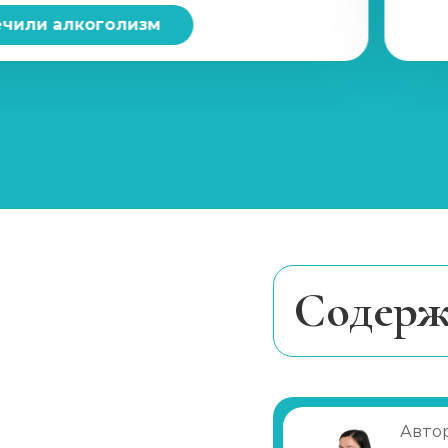
Ресоциализация наркозависимых
чили алкоголизм
Курс реабилитации 28 дней
Наркологический центр
Принудительная реабилитация
Программы реабилитации (сутки)
Cодерж
Вшивание от наркозависимости (Налтр
Наркотики из 
Анализы на наркотики
Достаточно ли
Лечение завис
Автор
Наркологическое освидетельствовани