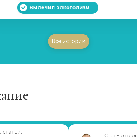
Вылечил алкоголизм
Все истории
ание
ексон)
группы каннабиноидов
 психотерапии для лечения зависимости?
имости от каннабиноидов
 статьи:
е
Статью про