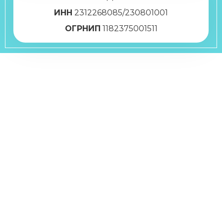
ИНН
2312268085/230801001
ОГРНИП
1182375001511