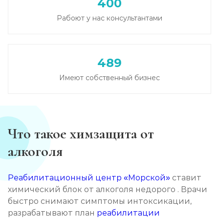
400
Записаться
от 2 500 ₽
Рабоют у нас консультантами
Кодирование на дому
Записаться
от 2 850 ₽
489
Имеют собственный бизнес
Кодирование дисульфирамом
Записаться
от 2 500 ₽
Кодирование Аквилонгом
Что такое химзащита от
Записаться
от 2 850 ₽
алкоголя
Кодирование Алгоминалом
Реабилитационный центр «Морской»
ставит
Записаться
от 2 500 ₽
химический блок от алкоголя недорого . Врачи
быстро снимают симптомы интоксикации,
разрабатывают план
реабилитации
Кодирование препаратом Тетлонг 250