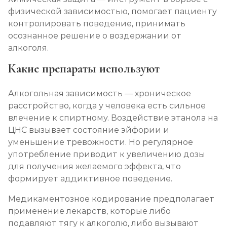
физической зависимостью, помогает пациенту
Записаться
от 2 850 ₽
контролировать поведение, принимать
осознанное решение о воздержании от
Вшивание Торпедо
алкоголя.
Записаться
от 3 600 ₽
Какие препараты используют
Раскодирование от алкоголизма
Алкогольная зависимость — хроническое
Записаться
от 1 800 ₽
расстройство, когда у человека есть сильное
влечение к спиртному. Воздействие этанола на
ЦНС вызывает состояние эйфории и
Мотивация на лечение алкоголизма
уменьшение тревожности. Но регулярное
Записаться
от 2 150 ₽
употребление приводит к увеличению дозы
для получения желаемого эффекта, что
Лечение алкоголизма на дому
формирует аддиктивное поведение.
Записаться
от 2 150 ₽
Медикаментозное кодирование предполагает
применение лекарств, которые либо
Лечение алкоголизма амбулаторно
подавляют тягу к алкоголю, либо вызывают