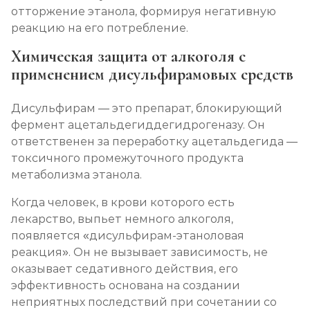
отторжение этанола, формируя негативную
Записаться
от 1 100 ₽
реакцию на его потребление.
Химическая защита от алкоголя с
Лечение алкоголизма в стационаре (сутки)
применением дисульфирамовых средств
Записаться
от 2 500 ₽
Дисульфирам — это препарат, блокирующий
Лечение пивного алкоголизма
фермент ацетальдегиддегидрогеназу. Он
Записаться
от 2 500 ₽
ответственен за переработку ацетальдегида —
токсичного промежуточного продукта
метаболизма этанола.
Лечение винного алкоголизма
Записаться
от 2 500 ₽
Когда человек, в крови которого есть
лекарство, выпьет немного алкоголя,
появляется «дисульфирам-этаноловая
Лечение подросткового алкоголизма
реакция». Он не вызывает зависимость, не
Записаться
от 3 200 ₽
оказывает седативного действия, его
эффективность основана на создании
Социализация алкоголиков
неприятных последствий при сочетании со