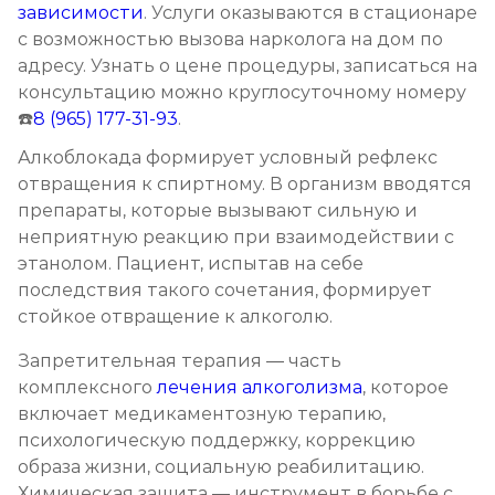
зависимости
. Услуги оказываются в стационаре
Записаться
от 3 200 ₽
с возможностью вызова нарколога на дом по
адресу. Узнать о цене процедуры, записаться на
Кодирование Колме
консультацию можно круглосуточному номеру
☎️
8 (965) 177-31-93
.
Записаться
от 3 600 ₽
Алкоблокада формирует условный рефлекс
отвращения к спиртному. В организм вводятся
Кодирование с провокацией
препараты, которые вызывают сильную и
Записаться
от 3 200 ₽
неприятную реакцию при взаимодействии с
этанолом. Пациент, испытав на себе
Кодирование СИТ
последствия такого сочетания, формирует
стойкое отвращение к алкоголю.
Записаться
от 4 300 ₽
Запретительная терапия — часть
Кодирование тройной блок
комплексного
лечения алкоголизма
, которое
включает медикаментозную терапию,
Записаться
от 5 700 ₽
психологическую поддержку, коррекцию
образа жизни, социальную реабилитацию.
Химический блок от алкоголизма
Химическая защита — инструмент в борьбе с