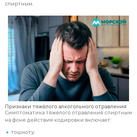
спиртным.
Записаться
от 750 ₽
Признаки тяжёлого алкогольного отравления
Симптоматика тяжёлого отравления спиртным
на фоне действия кодировки включает:
тошноту;