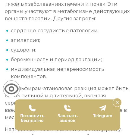
тяжёлых заболеваниях печени и почек. Эти
органы участвуют в метаболизме действующих
веществ терапии. Другие запреты:
сердечно-сосудистые патологии;
эпилепсия;
судороги;
беременность и период лактации;
индивидуальная непереносимость
компонентов.
Дисульфирам-этаноловая реакция может быть
очень сильной и длительной, вызывая
серьёзный дискомфорт. При внутривенном
введении возможны боль, отёк, покраснение в
Позвонить
Заказать
Telegram
месте инъекции.
бесплатно
звонок
Налтрексон может вызывать тошноту, рвоту,