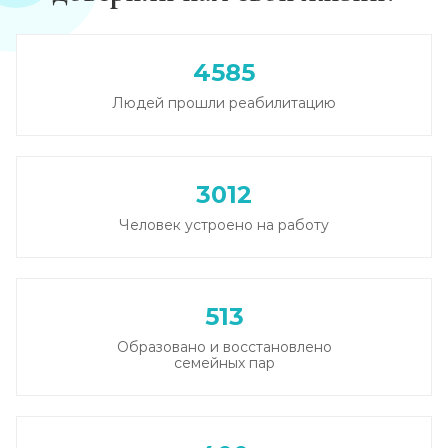
Записаться
от 2 500 ₽
4585
Вывод из запоя в стационаре (сутки)
Людей прошли реабилитацию
Записаться
от 2 500 ₽
Снятие алкогольной интоксикации
3012
Записаться
от 1 450 ₽
Человек устроено на работу
Чистка крови от алкоголя (плазмаферез)
Записаться
от 3 600 ₽
513
Образовано и восстановлено
Лечение плазмаферезом
семейных пар
Записаться
от 3 600 ₽
Кодирование от алкоголизма