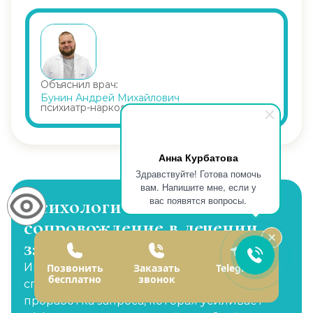
Объяснил врач:
Бунин Андрей Михайлович
психиатр-нарколог
Анна Курбатова
Здравствуйте! Готова помочь
вам. Напишите мне, если у
вас появятся вопросы.
Психологическое
сопровождение в лечении
зависимости
Индивидуальная сессия с действующим
Позвонить
Заказать
Telegram
бесплатно
звонок
специалистом клиники. Это глубокая
проработка запроса, которая усиливает