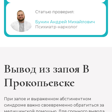
Диагностика алкоголизма
Записаться
от 750 ₽
Статью проверил:
Бунин Андрей Михайлович
Лечение похмелья
Психиатр-нарколог
Записаться
от 1 100 ₽
Экстренное вытрезвление
Записаться
от 1 450 ₽
Вывод из запоя В
Прокапаться от алкоголя
Записаться
от 1 450 ₽
Прокопьевске
Круглосуточный вывод из запоя
Записаться
от 2 500 ₽
При запое и выраженном абстинентном
синдроме важно своевременно обратиться за
медицинской помощью. Для срочного вывода
Круглосуточный вывод из запоя