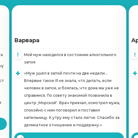
Кодирование Двойной блок
Записаться
от 4 650 ₽
Кодирование Вивитролом
Варвара
Записаться
А
от 15 650 ₽
га
Мой муж находился в состоянии алкогольного
Кодирование Налтрексоном
запоя
ку
Записаться
от 8 550 ₽
«Муж ушёл в запой почти на две недели...
ст
Впервые такое Я не знала, что делать, если
Справка о кодировке
человек в запое, и боялась, что дома мы уже не
Записаться
от 750 ₽
справимся. По совету знакомой позвонила в
й
центр „Морской“. Врач приехал, осмотрел мужа,
спокойно с ним поговорил и поставил
Вшивание Эспераль
капельницу. К утру ему стало легче. Спасибо за
Записаться
от 3 950 ₽
деликатное отношение и поддержку.»