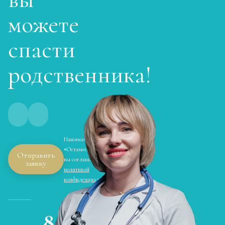
Записаться
от 3 200 ₽
можете
спасти
Кодирование Колме
Записаться
от 3 600 ₽
родственника!
Кодирование с провокацией
Записаться
от 3 200 ₽
Кодирование СИТ
Нажимая кнопку
Записаться
от 4 300 ₽
«Оставить заявку»,
Отправить
вы соглашаетесь с
заявку
политикой
Кодирование тройной блок
конфиденциальности
Записаться
от 5 700 ₽
8
Химический блок от алкоголизма