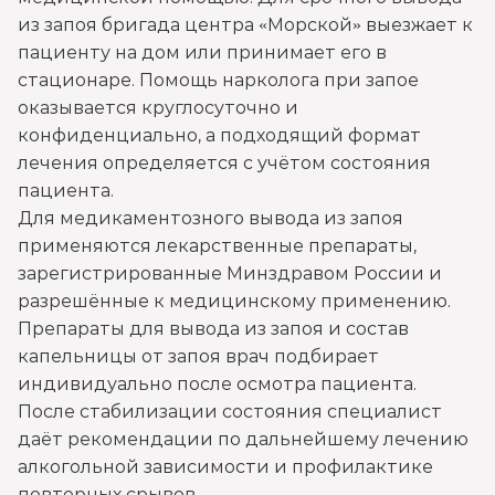
из запоя бригада центра «Морской» выезжает к
Записаться
от 2 500 ₽
пациенту на дом или принимает его в
стационаре. Помощь нарколога при запое
Вывод из запоя в стационаре (сутки)
оказывается круглосуточно и
Записаться
конфиденциально, а подходящий формат
от 2 500 ₽
лечения определяется с учётом состояния
пациента.
Снятие алкогольной интоксикации
Для медикаментозного вывода из запоя
Записаться
от 1 450 ₽
применяются лекарственные препараты,
зарегистрированные Минздравом России и
Чистка крови от алкоголя (плазмаферез)
разрешённые к медицинскому применению.
Препараты для вывода из запоя и состав
Записаться
от 3 600 ₽
капельницы от запоя врач подбирает
индивидуально после осмотра пациента.
Лечение плазмаферезом
После стабилизации состояния специалист
Записаться
от 3 600 ₽
даёт рекомендации по дальнейшему лечению
алкогольной зависимости и профилактике
Кодирование от алкоголизма
повторных срывов