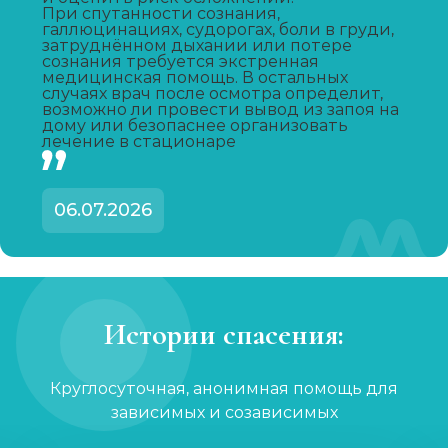
Капельница от запоя
При спутанности сознания,
галлюцинациях, судорогах, боли в груди,
Записаться
от 1 450 ₽
затруднённом дыхании или потере
сознания требуется экстренная
медицинская помощь. В остальных
случаях врач после осмотра определит,
Капельница от похмелья
возможно ли провести вывод из запоя на
дому или безопаснее организовать
Записаться
от 1 100 ₽
лечение в стационаре
Лечение женского алкоголизма
06.07.2026
Записаться
от 2 850 ₽
Кодирование уколом
Записаться
от 2 150 ₽
Истории спасения:
Кодирование гипнозом
Круглосуточная, анонимная помощь для
Записаться
от 3 200 ₽
зависимых и созависимых