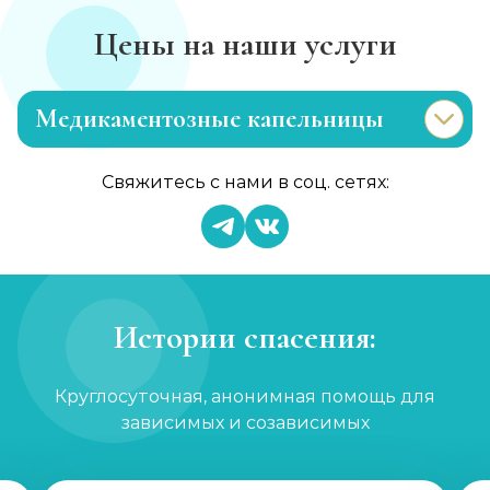
Цены на наши услуги
Медикаментозные капельницы
Капельница Кавитона
Свяжитесь с нами в соц. сетях:
Записаться
750 ₽
Капельница для сосудов
Записаться
900 ₽
Истории спасения:
Капельница антистресс
Круглосуточная, анонимная помощь для
Записаться
1 000 ₽
зависимых и созависимых
Капельница с ципрофлоксацином