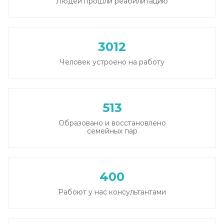
Людей прошли реабилитацию
Капельница Берлитиона
Записаться
1 450 ₽
3012
Человек устроено на работу
Капельница Ацесоль
Записаться
750 ₽
513
Капельница Метрогила
Образовано и восстановлено
Записаться
800 ₽
семейных пар
Капельница Реамберина
400
Записаться
1 100 ₽
Рабоют у нас консультантами
Витаминная капельница
Записаться
1 150 ₽