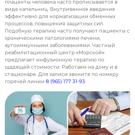
плаценты человека часто прописывается в
виде капельниц. Внутривенное введение
эффективно для нормализации обменных
Капельница для печени
процессов, повышения защитных сил.
Записаться
1 500 ₽
Подобную терапию часто получают пациенты с
хроническими патологиями печени,
Капельница для мозга
аутоиммунными заболеваниями. Частный
реабилитационный центр «Морской»
Записаться
1 300 ₽
предлагает инфузионную терапию по
щадящей стоимости. Работаем на дому и в
Капельница для иммунитета
стационаре. Для записи звоните по номеру
Записаться
1 150 ₽
горячей линии
8 (965) 177 31-93
.
Капельница Дексаметазона
Записаться
750 ₽
Капельница Цитофлавина
Записаться
1 150 ₽