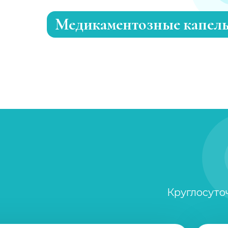
Медикаментозные капел
Капельница Кавитона
Капельница для сосудов
Капельница антистресс
Капельница с ципрофлоксацином
Капельница с физраствором
Круглосуто
Капельница магнезии