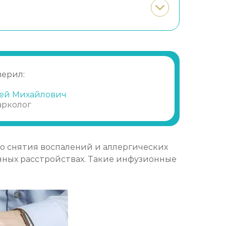
Записаться
1 500 ₽
Записаться
1 300 ₽
верил:
Записаться
1 150 ₽
ей Михайлович
арколог
Записаться
750 ₽
Записаться
1 150 ₽
о снятия воспалений и аллергических
нных расстройствах. Такие инфузионные
Записаться
1 000 ₽
Записаться
1 800 ₽