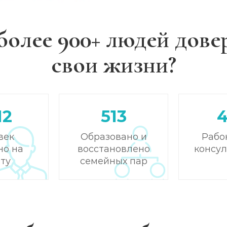
более 900+ людей дове
свои жизни?
12
513
век
Образовано и
Рабо
но на
восстановлено
консу
ту
семейных пар