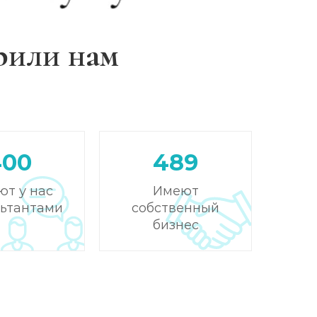
рили нам
400
489
ют у нас
Имеют
льтантами
собственный
бизнес