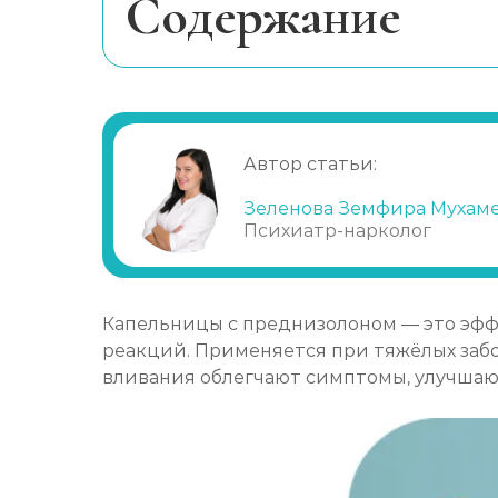
Cодержание
Капельница для печени
Как не ошибиться с выбором проце
Общая информация о преднизолон
Капельница для мозга
Показания к постановке капельниц
Автор статьи:
Порядок постановки капельницы
Капельница для иммунитета
Плюсы обращения в Реабилитацио
Зеленова Земфира Мухам
Психиатр-нарколог
Капельница Дексаметазона
Капельница Цитофлавина
Капельницы с преднизолоном — это эфф
реакций. Применяется при тяжёлых забо
вливания облегчают симптомы, улучшаю
Капельница Трентала
Капельница Глиатилина