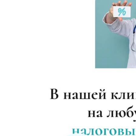
Капельница с янтарной кислотой
Капельница Гемодеза
Капельница Винпоцетина
Капельница Берлитиона
Капельница Ацесоль
Капельница Метрогила
Капельница Реамберина
Витаминная капельница