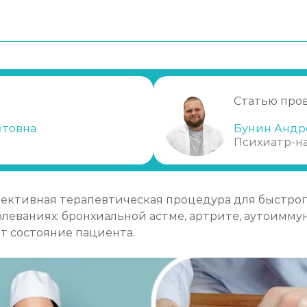
дуры
е
ы с преднизолоном
Статью про
нный центр «Морской»
етовна
Бунин Андр
Психиатр-н
ективная терапевтическая процедура для быстрог
леваниях: бронхиальной астме, артрите, аутоимму
т состояние пациента.