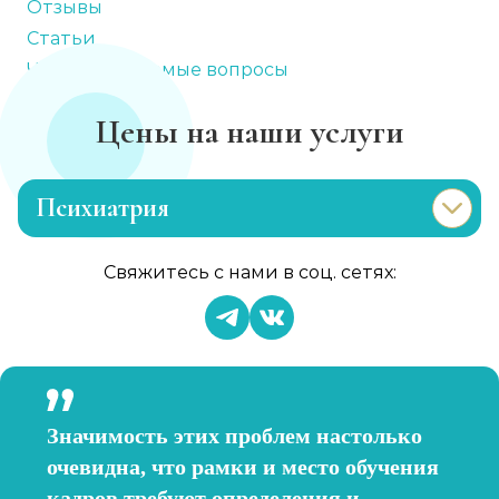
Отзывы
Статьи
Часто задаваемые вопросы
Цены на наши услуги
Психиатрия
Консультация психиатра
Свяжитесь с нами в соц. сетях:
Записаться
от 1 450 ₽
Психиатр на дом
Записаться
от 3 600 ₽
Значимость этих проблем настолько
Скорая психиатрическая помощь
очевидна, что рамки и место обучения
Записаться
от 3 600 ₽
кадров требуют определения и