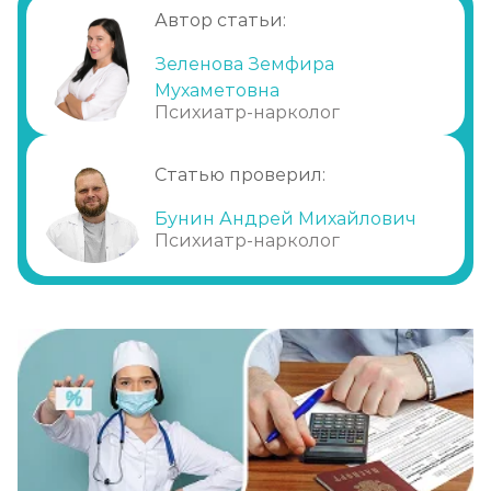
Автор статьи:
Когда требуется госпитализация?
Терапия в стационарных условиях
Зеленова Земфира
Мухаметовна
Неотложная помощь
Психиатр-нарколог
Принудительная помощь
Плановая помощь
Статью проверил:
Основные принципы
Бунин Андрей Михайлович
Помощь клиники
Психиатр-нарколог