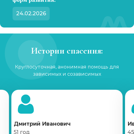
24.02.2026
Истории спасения:
Круглосуточная, анонимная помощь для
зависимых и созависимых
Дмитрий Иванович
И
51 год
45