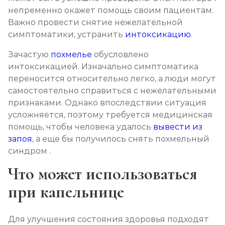
непременно окажет помощь своим пациентам.
Химический блок от алкоголизма
Важно провести снятие нежелательной
Записаться
от 2 850 ₽
симптоматики, устранить
интоксикацию
.
Зачастую
похмелье
обусловлено
Вшивание Торпедо
интоксикацией. Изначально симптоматика
Записаться
от 3 600 ₽
переносится относительно легко, а люди могут
самостоятельно справиться с нежелательными
признаками. Однако впоследствии ситуация
Раскодирование от алкоголизма
усложняется, поэтому требуется медицинская
Записаться
от 1 800 ₽
помощь, чтобы человека удалось
вывести из
запоя
, а еще бы получилось снять похмельный
Мотивация на лечение алкоголизма
синдром .
Записаться
от 2 150 ₽
Что может использоваться
при капельнице
Лечение алкоголизма на дому
Записаться
от 2 150 ₽
Для улучшения состояния здоровья подходят