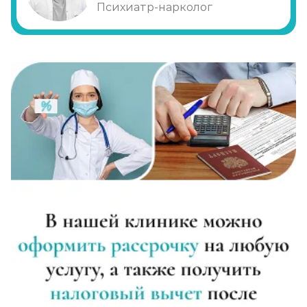
Психиатр-нарколог
Диагностика алкоголизма
Записаться
от 750 ₽
Лечение похмелья
Записаться
от 1 100 ₽
Экстренное вытрезвление
Записаться
от 1 450 ₽
Прокапаться от алкоголя
Записаться
от 1 450 ₽
Круглосуточный вывод из запоя
Записаться
от 2 500 ₽