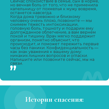
Сейчас спокойствие в семье, сын в норме,
но вечная боль от того, что не применила
капельницу от похмелья к мужу вовремя,
Капельница от запоя
останется навсегда.
Когда дома тревожно и близкому
Записаться
от 1 450 ₽
человеку очень плохо, позвоните — мы
снимем тяжесть интоксикации,
головную боль, тошноту и подарим ему
долгожданное облегчение, а вам вернем
Капельница от похмелья
покой и тишину. Врач мягко поддержит
организм, понятно объяснит, что
Записаться
от 1 100 ₽
происходит, и поможет пережить первые
часы без паники. Конфиденциальность —
как знак уважения к вашему дому:
Лечение женского алкоголизма
никаких лишних вопросов и огласки.
Напишите или позвоните сейчас, мы на
связи.
Записаться
от 2 850 ₽
Кодирование уколом
Записаться
от 2 150 ₽
Истории спасения:
Кодирование гипнозом
Записаться
от 3 200 ₽