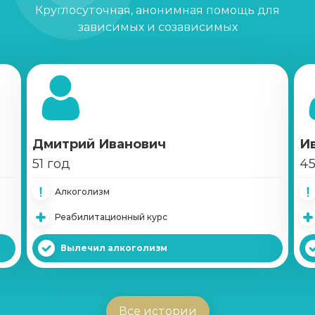
Круглосуточная, анонимная помощь для
зависимых и созависимых
Кодирование Двойной блок
Записаться
от 4 650 ₽
Кодирование Вивитролом
Записаться
от 15 650 ₽
Дмитрий Иванович
И
Кодирование Налтрексоном
51 год
45
Записаться
от 8 550 ₽
Алкоголизм
Реабилитационный курс
Справка о кодировке
Записаться
от 750 ₽
Вылечил алкоголизм
Вшивание Эспераль
Записаться
от 3 950 ₽
Все истории