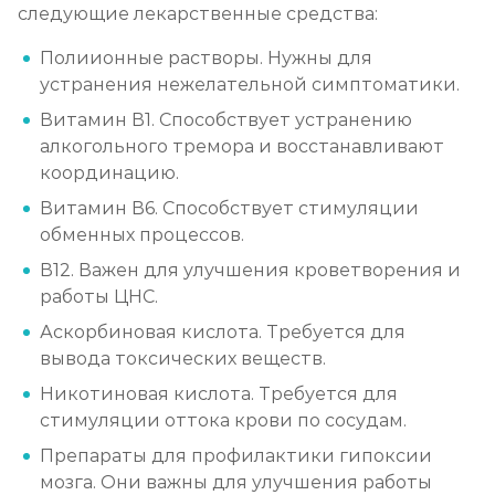
следующие лекарственные средства:
Лечение алкоголизма амбулаторно
Полиионные растворы. Нужны для
Записаться
от 1 100 ₽
устранения нежелательной симптоматики.
Витамин В1. Способствует устранению
Лечение алкоголизма в стационаре (сутки)
алкогольного тремора и восстанавливают
Записаться
от 2 500 ₽
координацию.
Витамин В6. Способствует стимуляции
Лечение пивного алкоголизма
обменных процессов.
Записаться
от 2 500 ₽
В12. Важен для улучшения кроветворения и
работы ЦНС.
Лечение винного алкоголизма
Аскорбиновая кислота. Требуется для
вывода токсических веществ.
Записаться
от 2 500 ₽
Никотиновая кислота. Требуется для
стимуляции оттока крови по сосудам.
Лечение подросткового алкоголизма
Препараты для профилактики гипоксии
Записаться
от 3 200 ₽
мозга. Они важны для улучшения работы