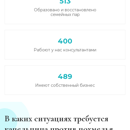
513
Образовано и восстановлено
Кодирование от алкоголизма
семейных пар
Записаться
от 2 500 ₽
Кодирование на дому
400
Записаться
от 2 850 ₽
Рабоют у нас консультантами
Кодирование дисульфирамом
Записаться
от 2 500 ₽
489
Имеют собственный бизнес
Кодирование Аквилонгом
Записаться
от 2 850 ₽
Кодирование Алгоминалом
В каких ситуациях требуется
Записаться
от 2 500 ₽
капельница против похмелья