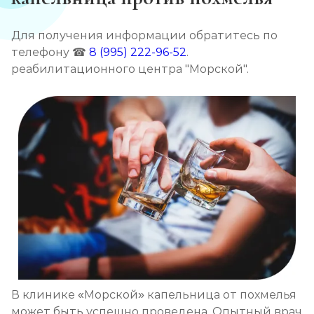
Кодирование препаратом Тетлонг 250
Для получения информации обратитесь по
Записаться
от 3 200 ₽
телефону ☎
8 (995) 222-96-52
.
реабилитационного центра "Морской".
Кодирование Колме
Записаться
от 3 600 ₽
Кодирование с провокацией
Записаться
от 3 200 ₽
Кодирование СИТ
Записаться
от 4 300 ₽
Кодирование тройной блок
Записаться
В клинике «Морской» капельница от похмелья
от 5 700 ₽
может быть успешно проведена. Опытный врач