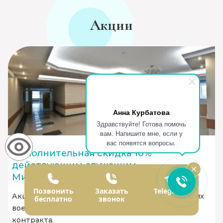
Акции
Анна Курбатова
Здравствуйте! Готова помочь
вам. Напишите мне, если у
вас появятся вопросы.
Дополнительная скидка 10%
действующим служащим
Министерства обороны
Позвонить
Заказать
Telegram
Акция распространяется только на действующих
бесплатно
звонок
военных МО РФ при наличии действующего
контракта.