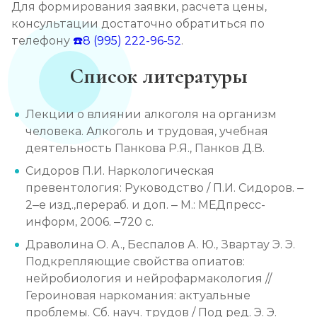
Для формирования заявки, расчета цены,
консультации достаточно обратиться по
телефону
☎️8 (995) 222-96-52
.
Список литературы
Лекции о влиянии алкоголя на организм
человека. Алкоголь и трудовая, учебная
деятельность Панкова Р.Я., Панков Д.В.
Сидоров П.И. Наркологическая
превентология: Руководство / П.И. Сидоров. –
2–е изд.,перераб. и доп. – М.: МЕДпресс-
информ, 2006. –720 с.
Драволина О. А., Беспалов А. Ю., Звартау Э. Э.
Подкрепляющие свойства опиатов:
нейробиология и нейрофармакология //
Героиновая наркомания: актуальные
проблемы. Сб. науч. трудов / Под ред. Э. Э.