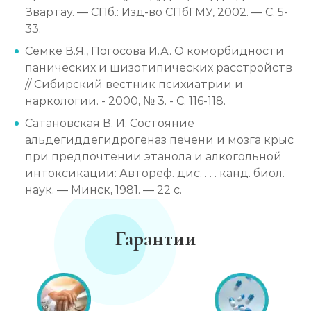
Звартау. — СПб.: Изд-во СПбГМУ, 2002. — С. 5-
33.
Семке В.Я., Погосова И.А. О коморбидности
панических и шизотипических расстройств
// Сибирский вестник психиатрии и
наркологии. - 2000, № 3. - С. 116-118.
Сатановская В. И. Состояние
альдегиддегидрогеназ печени и мозга крыс
при предпочтении этанола и алкогольной
интоксикации: Автореф. дис. . . . канд. биол.
наук. — Минск, 1981. — 22 с.
Гарантии