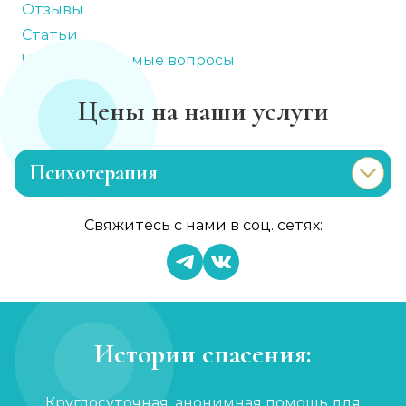
Отзывы
Статьи
Часто задаваемые вопросы
Цены на наши услуги
Психотерапия
Лечение раздражительности
Свяжитесь с нами в соц. сетях:
Записаться
от 900 ₽
Лечение анорексии
Записаться
от 1 450 ₽
Истории спасения:
Консультация психолога
Круглосуточная, анонимная помощь для
Записаться
от 750 ₽