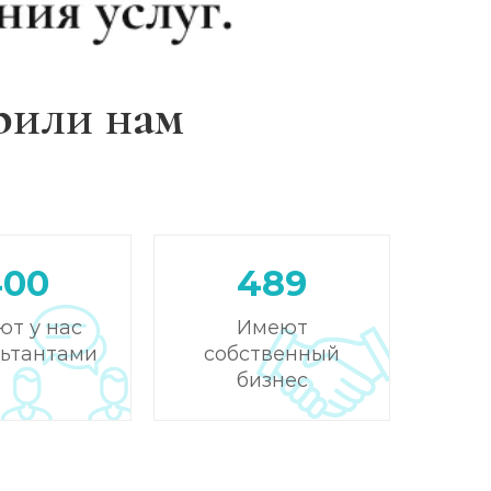
рили нам
400
489
ют у нас
Имеют
льтантами
собственный
бизнес