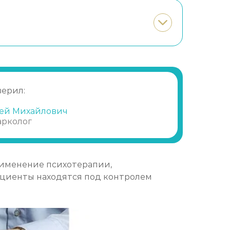
Записаться
от 1 450 ₽
верил:
ей Михайлович
арколог
рименение психотерапии,
ациенты находятся под контролем