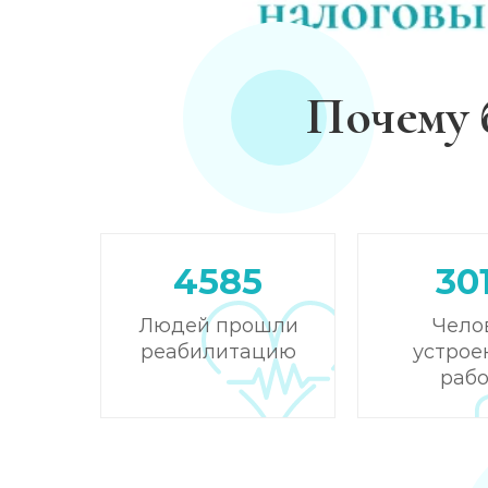
Почему 
4585
30
Людей прошли
Чело
реабилитацию
устрое
рабо