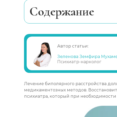
Лечение булимии
Cодержание
В чем проблема?
Когда нужно идти к врачу?
Особенности лечения
Автор статьи:
Этапы лечения
Психотерапия
Зеленова Земфира Мухам
Психиатр-нарколог
Медикаменты
Другие методы
Обращение к специалистам
Лечение биполярного расстройства дол
медикаментозных методов. Восстановит
психиатра, который при необходимости