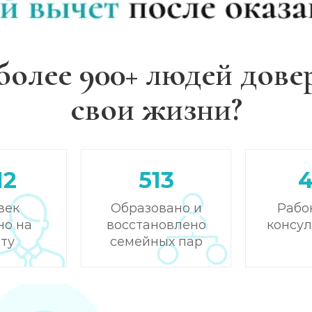
более 900+ людей дове
свои жизни?
12
513
век
Образовано и
Рабо
но на
восстановлено
консу
ту
семейных пар