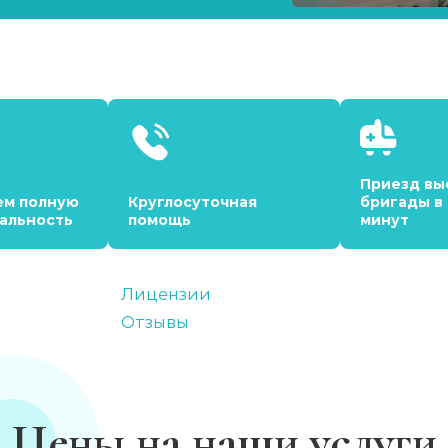
Приезд вы
ем полную
Круглосуточная
бригады в
альность
помощь
минут
Лицензии
Отзывы
Цены на наши услуги