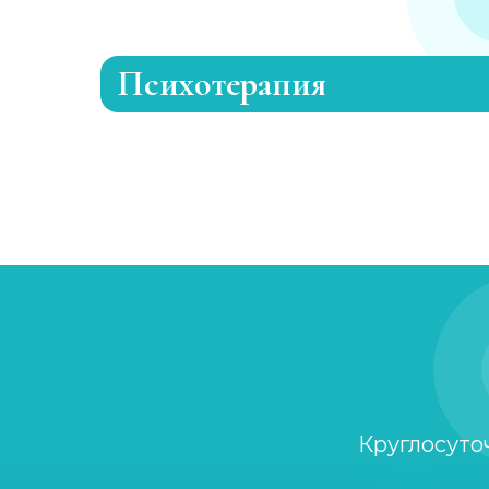
Психотерапия
Лечение раздражительности
Лечение анорексии
Консультация психолога
Семейный психолог
Детский психолог
Круглосуто
Клинический психолог