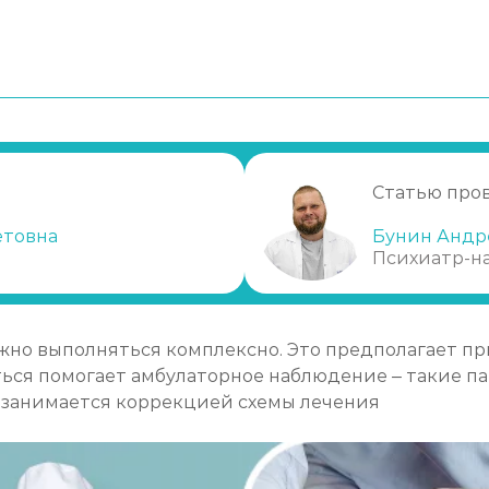
Статью про
етовна
Бунин Андр
Психиатр-н
жно выполняться комплексно. Это предполагает п
ься помогает амбулаторное наблюдение – такие п
 занимается коррекцией схемы лечения