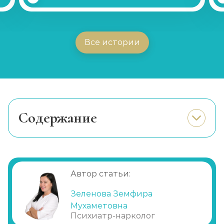
Все истории
Cодержание
Что входит в консультацию
Преимущества консультации и
дальнейшей реабилитации
Автор статьи:
Профессиональная консультативная
помощь
Зеленова Земфира
Мухаметовна
Психиатр-нарколог