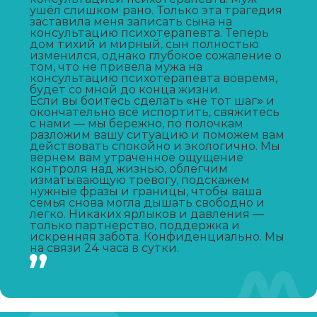
ушёл слишком рано. Только эта трагедия
Записаться
от 1 100 ₽
заставила меня записать сына на
консультацию психотерапевта. Теперь
дом тихий и мирный, сын полностью
Консультация нарколога
изменился, однако глубокое сожаление о
том, что не привела мужа на
Записаться
от 400 ₽
консультацию психотерапевта вовремя,
будет со мной до конца жизни.
Если вы боитесь сделать «не тот шаг» и
окончательно всё испортить, свяжитесь
Наркологическая экспертиза
с нами — мы бережно, по полочкам
разложим вашу ситуацию и поможем вам
Записаться
от 2 500 ₽
действовать спокойно и экологично. Мы
вернем вам утраченное ощущение
контроля над жизнью, облегчим
Наркологическая помощь
изматывающую тревогу, подскажем
нужные фразы и границы, чтобы ваша
семья снова могла дышать свободно и
Записаться
от 1 800 ₽
легко. Никаких ярлыков и давления —
только партнерство, поддержка и
искренняя забота. Конфиденциально. Мы
на связи 24 часа в сутки.