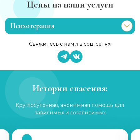
Цены на наши услуги
Психотерапия
Лечение раздражительности
Свяжитесь с нами в соц. сетях:
Записаться
от 900 ₽
Лечение анорексии
Записаться
от 1 450 ₽
Истории спасения:
Консультация психолога
Круглосуточная, анонимная помощь для
Записаться
от 750 ₽
зависимых и созависимых
Семейный психолог
Записаться
от 900 ₽