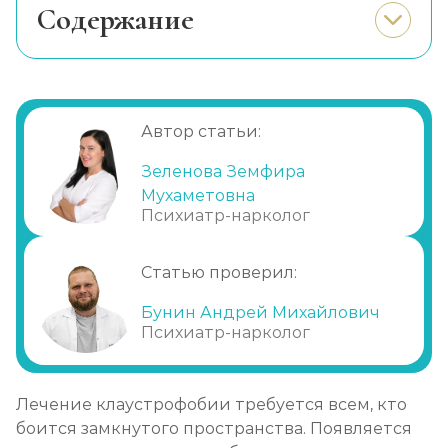
Cодержание
Лечение ОКР
Особенности заболевания
Записаться
от 1 250 ₽
Проверенные методы
Рекомендации
Лечение ПТСР
Автор статьи:
Лекарства
Записаться
от 1 250 ₽
Зеленова Земфира
Профилактика
Мухаметовна
Почему требуется помощь
Лечение стресса
Психиатр-нарколог
специалистов?
Записаться
от 900 ₽
Статью проверил:
Лечение биполярного расстройства
Бунин Андрей Михайлович
Записаться
Психиатр-нарколог
от 1 450 ₽
Лечение булимии
Лечение клаустрофобии требуется всем, кто
Записаться
от 1 450 ₽
боится замкнутого пространства. Появляется