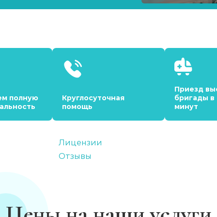
Приезд вы
ем полную
Круглосуточная
бригады в
альность
помощь
минут
Лицензии
Отзывы
Цены на наши услуги