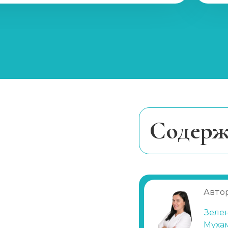
Курс реабилитации 28 дней
Наркологический центр
Принудительная реабилитация
Программы реабилитации (сутки)
Cодерж
Вшивание от наркозависимости (Налтр
Когда проводи
Анализы на наркотики
Какие веществ
Экспресс-тест
Автор
Наркологическое освидетельствовани
Подготовка
Зеле
Анализ мочи н
Нарколог на дом (при наркомании)
Муха