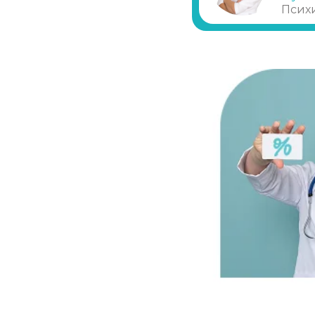
Анализ крови
Псих
По волосам
Помощь наркоманам
По слюне
Психологическ
Снятие ломки в стационаре
Результаты
Как проводитс
Каннабиоидная детоксикация
Анализы в кли
Лечение наркомании (стационар, в сут
Лечение зависимости от солей
Лечение зависимости от спайса
Лечение зависимости от героина