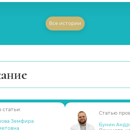
Все истории
ание
ексон)
тся исследование?
а выявляются?
ы
 статьи:
е
Статью про
нова Земфира
а наркотики
Бунин Андр
метовна