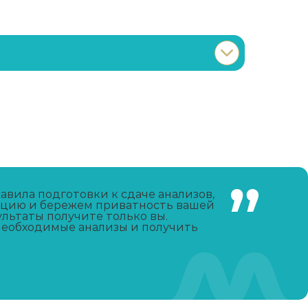
Записаться
от 3 600 ₽
Записаться
от 750 ₽
Записаться
от 4 650 ₽
вила подготовки к сдаче анализов,
уацию и бережем приватность вашей
ультаты получите только вы.
Записаться
от 4 300 ₽
 необходимые анализы и получить
Записаться
от 4 300 ₽
Записаться
от 21 350 ₽