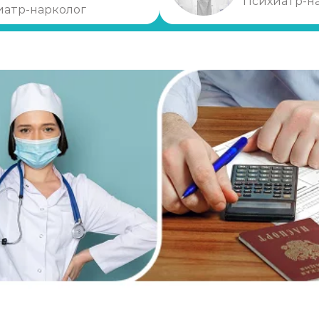
Психиатр-н
иатр-нарколог
ое тестирование
я лечение?
нике
ки)