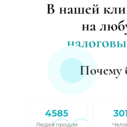
Лечение зависимости от амфетамина
Лечение зависимости от гашиша
Лечение зависимости от Лирики
Лечение зависимости от феназепама
Почему 
Лечение подростковой наркомании
Кодирование от наркомании
Кодирование Селинкро
4585
30
Людей прошли
Чело
Реабилитация наркозависимых (месяц