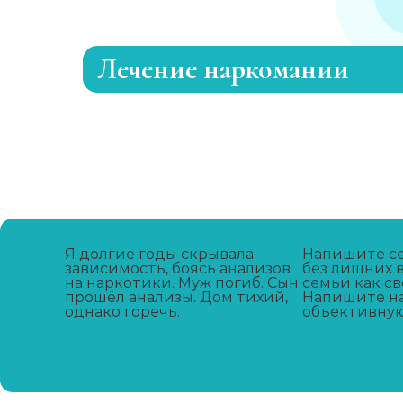
Лечение наркомании
Лечение зависимости от каннабиоидо
Адаптация зависимых
Лечение зависимости от метадона
Я долгие годы скрывала
Напишите се
зависимость, боясь анализов
без лишних 
на наркотики. Муж погиб. Сын
Лечение зависимости от А-ПВП
семьи как св
прошёл анализы. Дом тихий,
Напишите на
однако горечь.
объективную
Лечение зависимости от мефедрона
УБОД