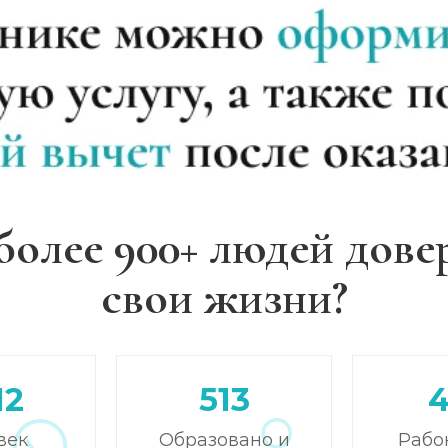
более 900+ людей дове
свои жизни?
12
513
век
Образовано и
Рабо
)